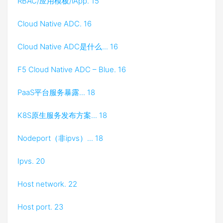
RBAC/应用模板/iApp. 15
Cloud Native ADC. 16
Cloud Native ADC是什么... 16
F5 Cloud Native ADC – Blue. 16
PaaS平台服务暴露... 18
K8S原生服务发布方案... 18
Nodeport（非ipvs）... 18
Ipvs. 20
Host network. 22
Host port. 23